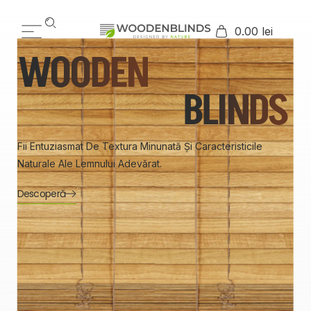
0.00 lei
WOODEN
BLINDS
Fii Entuziasmat De Textura Minunată Și Caracteristicile
Naturale Ale Lemnului Adevărat.
Descoperă