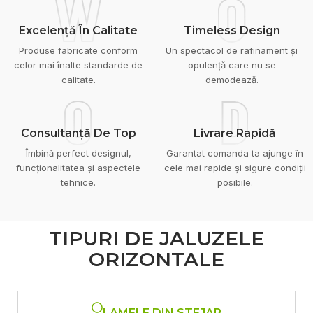
W
O
Excelență În Calitate
Timeless Design
Produse fabricate conform
Un spectacol de rafinament și
celor mai înalte standarde de
opulență care nu se
calitate.
demodează.
O
D
Consultanță De Top
Livrare Rapidă
Îmbină perfect designul,
Garantat comanda ta ajunge în
funcționalitatea și aspectele
cele mai rapide și sigure condiții
tehnice.
posibile.
TIPURI DE JALUZELE
ORIZONTALE
LAMELE DIN STEJAR