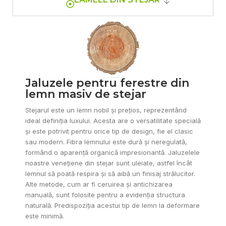
Jaluzele pentru ferestre din
Structura naturală a lemnului de stejar
lemn masiv de stejar
Stejarul este un lemn nobil și prețios, reprezentând
ideal definiția luxului. Acesta are o versatilitate specială
și este potrivit pentru orice tip de design, fie el clasic
sau modern. Fibra lemnului este dură și neregulată,
formând o aparență organică impresionantă. Jaluzelele
noastre venețiene din stejar sunt uleiate, astfel încât
lemnul să poată respira și să aibă un finisaj strălucitor.
Alte metode, cum ar fi ceruirea și antichizarea
manuală, sunt folosite pentru a evidenția structura
naturală. Predispoziția acestui tip de lemn la deformare
este minimă.