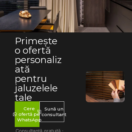
Primește
o ofertă
personaliz
ată
pentru
jaluzelele
tale
Cere
Sună un
ofertă pe
consultant
WhatsApp
Consultanță gratuită ·