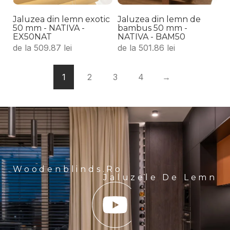
Jaluzea din lemn exotic
Jaluzea din lemn de
50 mm - NATIVA -
bambus 50 mm -
EX50NAT
NATIVA - BAM50
de la
509.87
lei
de la
501.86
lei
1
2
3
4
→
Woodenblinds.ro
Jaluzele De Lemn