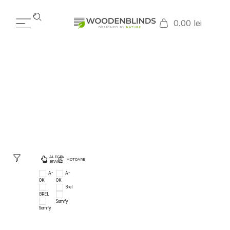
0.00 lei
CABLAJ
HOME
PRODUSE WOODENBLINDS
CABLAJ
/
/
ALEGE
MOTOARE
BRAND
A-
A-
OK
OK
Brel
BREL
Somfy
Somfy