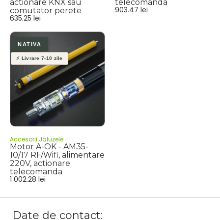
actionare KNX sau
telecomanda
903.47
lei
comutator perete
635.25
lei
Accesorii Jaluzele
Motor A-OK - AM35-
10/17 RF/Wifi, alimentare
220V, actionare
telecomanda
1 002.28
lei
Date de contact: