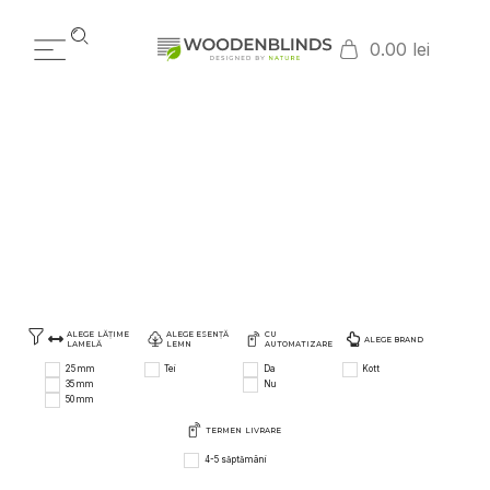
0.00 lei
RAL/NCS
HOME
PRODUSE WOODENBLINDS
RAL/NCS
/
/
ALEGE LĂȚIME
ALEGE ESENȚĂ
CU
ALEGE BRAND
LAMELĂ
LEMN
AUTOMATIZARE
25 mm
Tei
Da
Kott
35 mm
Nu
50 mm
TERMEN LIVRARE
4-5 săptămâni