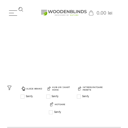
0.00 lei
SOMFY
HOME
PRODUSE WOODENBLINDS
SOMFY
/
/
HUB-URI SMART
INTRERUPATOARE
ALEGE BRAND
HOME
PERETE
Somfy
Somfy
Somfy
MOTOARE
Somfy