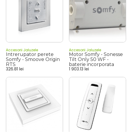
Accesorii Jaluzele
Accesorii Jaluzele
Intrerupator perete
Motor Somfy - Sonesse
Somfy - Smoove Origin
Tilt Only 50 WF -
RTS
baterie incorporata
326.81
lei
1 903.13
lei