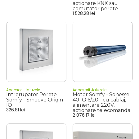
actionare KNX sau
comutator perete
1 528.28
lei
Accesorii Jaluzele
Accesorii Jaluzele
Intrerupator Perete
Motor Somfy - Sonesse
Somfy - Smoove Origin
40 IO 6/20 - cu cablaj,
IO
alimentare 220V,
326.81
lei
actionare telecomanda
2 076.17
lei