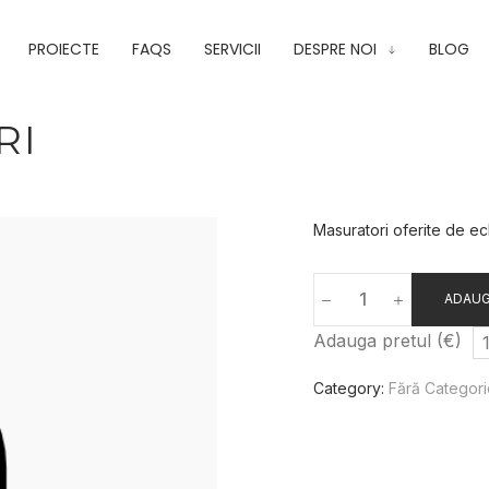
PROIECTE
FAQS
SERVICII
DESPRE NOI
BLOG
RI
Masuratori oferite de e
ADAUG
Adauga pretul (€)
Category:
Fără Categor