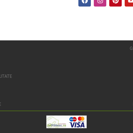
G
LITATE
E