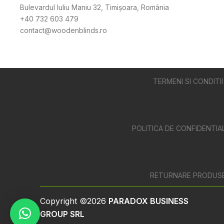
Bulevardul Iuliu Maniu 32, Timișoara, România
+40 732 603 479
contact@woodenblinds.ro
TERMENI SI CONDITII
POLITICA DE CONFIDENTIA
RETURNARE PRODUS
Copyright ©2026
PARADOX BUSINESS
GROUP SRL