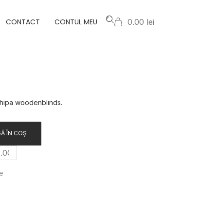
CONTACT
CONTUL MEU
0.00 lei
chipa woodenblinds.
Ă ÎN COȘ
ie