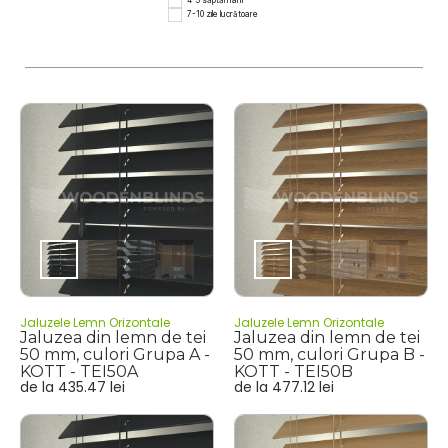
4-5 săptămâni
7-10 zile lucrătoare
Jaluzele Lemn Orizontale
Jaluzele Lemn Orizontale
Jaluzea din lemn de tei
Jaluzea din lemn de tei
50 mm, culori Grupa A -
50 mm, culori Grupa B -
KOTT - TEI50A
KOTT - TEI50B
de la
435.47
lei
de la
477.12
lei