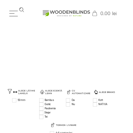
0.00 lei
50 MM
HOME
PRODUSE WOODENBLINDS
50 MM
/
/
ALEGE LĂȚIME
ALEGE ESENȚĂ
CU
ALEGE BRAND
LAMELĂ
LEMN
AUTOMATIZARE
50 mm
Bambus
Da
Kott
Exotic
Nu
NATIVA
Paulownia
Stejar
Tei
TERMEN LIVRARE