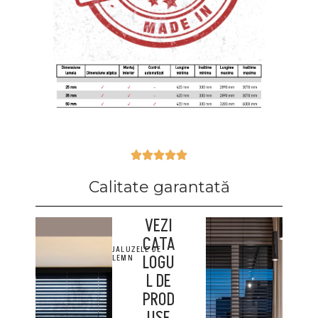
Calitate garantată
VEZI
CATA
JALUZELE DE
LOGU
LEMN
L DE
PROD