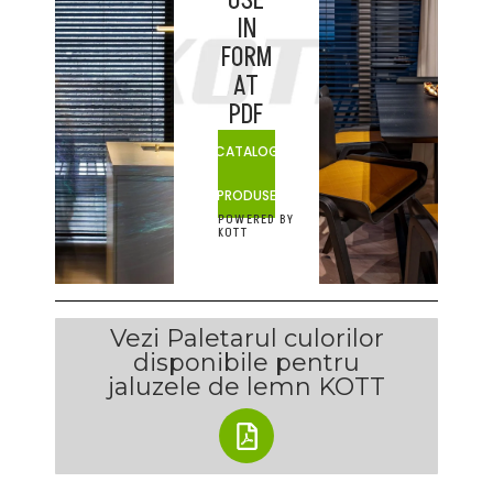
USE
IN
FORM
AT
PDF
CATALOG
PRODUSE
POWERED BY
KOTT
Vezi Paletarul culorilor
disponibile pentru
jaluzele de lemn KOTT