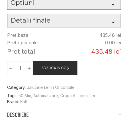
Optiuni
dorit
*
Tratament
Detalii finale
anti-
umiditate
Da
Montaj in interiorul glafului
Pret baza
435.48
lei
*
Pret optionale
0.00
lei
Nu
B0101 alb
B0102
B0103
Ghidaj
Pret total
435.48
lei
lateral
Da
Capete laterale profil
mascare
*
ADAUGĂ ÎN COȘ
Nu
Banda
decorativa
Nu
Stanga
Snur ridicare/coborare
Category:
Jaluzele Lemn Orizontale
B0104
B0105
B0106
jaluzea
*
Tags:
50 Mm
,
Automatizare
,
Grupa A
,
Lemn Tei
Dreapta
Tip
Brand:
Kott
motorizare
Stanga
DESCRIERE
Snur orientare lamele
*
Dreapta