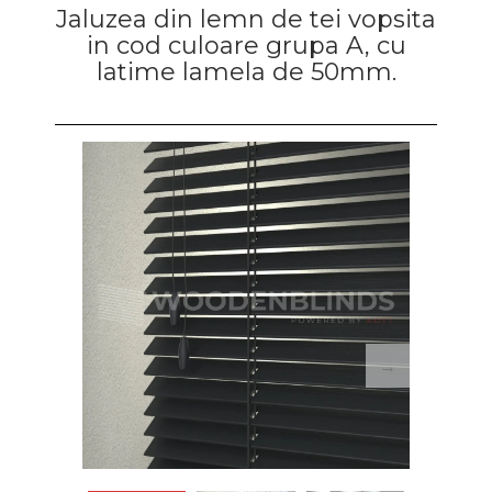
B0107
B0111
B0112
Jaluzea din lemn de tei vopsita
antracit
Da
in cod culoare grupa A, cu
Sistem Child safety
*
latime lamela de 50mm.
Nu
B0113 negru
B0114
C1001
C1025