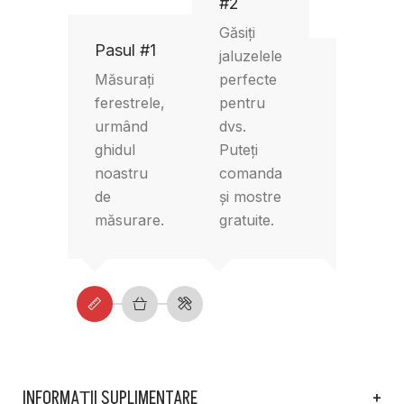
#2
Găsiți
Pasul #1
jaluzelele
Pasul #3
Măsurați
perfecte
ferestrele,
pentru
Comandaț
urmând
dvs.
online în
ghidul
Puteți
câteva
noastru
comanda
minute și
de
și mostre
instalați c
măsurare.
gratuite.
ușurință.
INFORMAȚII SUPLIMENTARE