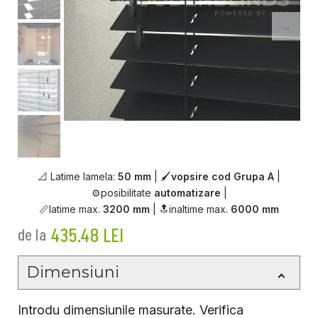
📐 Latime lamela:
50 mm
| 🖌
vopsire cod Grupa A
|
⚙️
posibilitate
automatizare
|
📏
latime max.
3200 mm
|
🔝
inaltime max.
6000 mm
435.48
LEI
de la
Dimensiuni
Introdu dimensiunile masurate. Verifica