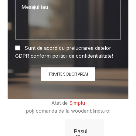
Sunt de acord cu prelucrarea datelor
GDPR conform politicii de confidentialitate!
Atat
de
S
i
m
p
l
u
poți
comanda
de
la
woodenblinds.ro!
Pasul