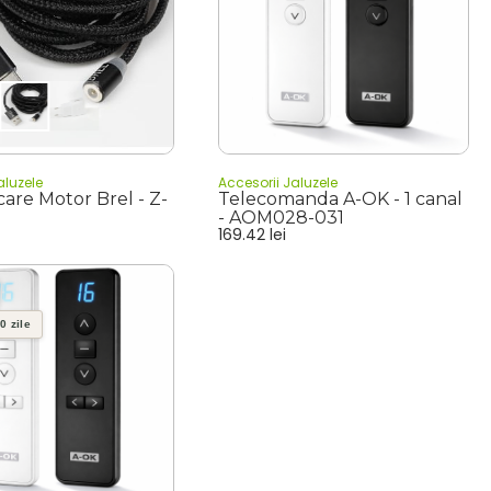
aluzele
Accesorii Jaluzele
care Motor Brel - Z-
Telecomanda A-OK - 1 canal
- AOM028-031
169.42
lei