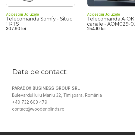
Accesorii Jaluzele
Accesorii Jaluzele
Telecomanda Somfy - Situo
Telecomanda A-OK 
1 RTS
canale - AOM029-0
307.60
lei
254.10
lei
Date de contact:
PARADOX BUSINESS GROUP SRL
Bulevardul Iuliu Maniu 32, Timișoara, România
+40 732 603 479
contact@woodenblinds.ro