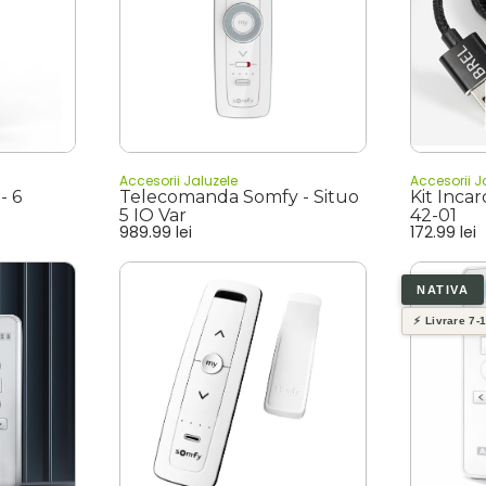
Accesorii Jaluzele
Accesorii J
- 6
Telecomanda Somfy - Situo
Kit Incar
5 IO Var
42-01
989.99
lei
172.99
lei