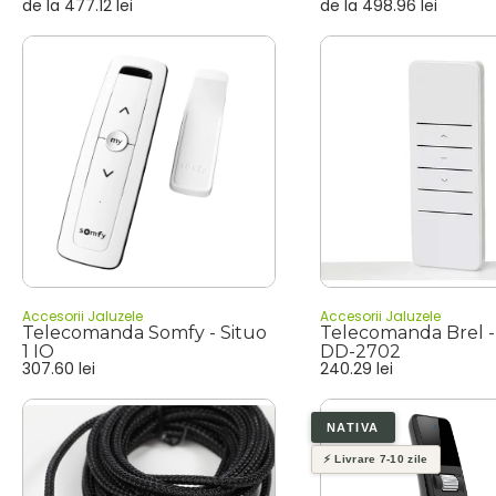
de la
477.12
lei
de la
498.96
lei
Accesorii Jaluzele
Accesorii Jaluzele
Telecomanda Somfy - Situo
Telecomanda Brel - 
1 IO
DD-2702
307.60
lei
240.29
lei