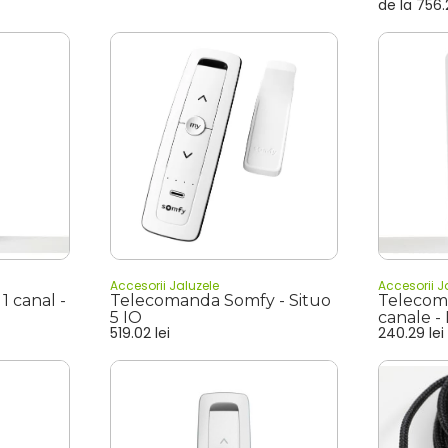
de la
756
Accesorii Jaluzele
Accesorii J
1 canal -
Telecomanda Somfy - Situo
Telecoma
5 IO
canale 
519.02
lei
240.29
lei