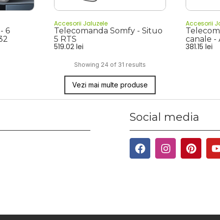
Accesorii Jaluzele
Accesorii J
- 6
Telecomanda Somfy - Situo
Telecom
32
5 RTS
canale 
519.02
lei
381.15
lei
Showing 24 of 31 results
Vezi mai multe produse
Social media