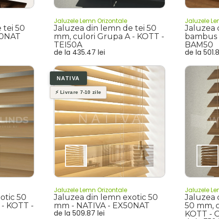
Jaluzele Lemn Orizontale
Jaluzele Le
 tei 50
Jaluzea din lemn de tei 50
Jaluzea 
50NAT
mm, culori Grupa A - KOTT -
bambus 
TEI50A
BAM50
de la
435.47
lei
de la
501.
Jaluzele Lemn Orizontale
Jaluzele Le
otic 50
Jaluzea din lemn exotic 50
Jaluzea 
 - KOTT -
mm - NATIVA - EX50NAT
50 mm, c
de la
509.87
lei
KOTT - 