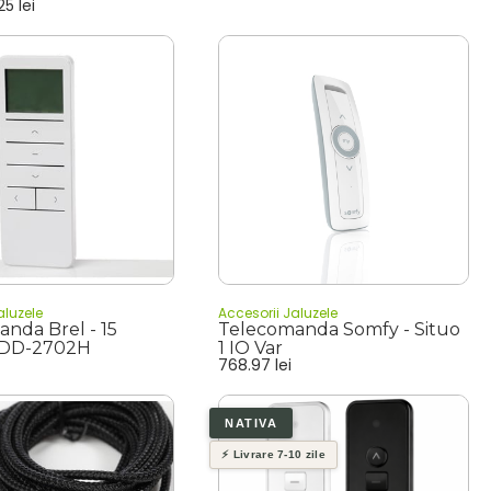
.25
lei
aluzele
Accesorii Jaluzele
nda Brel - 15
Telecomanda Somfy - Situo
- DD-2702H
1 IO Var
768.97
lei