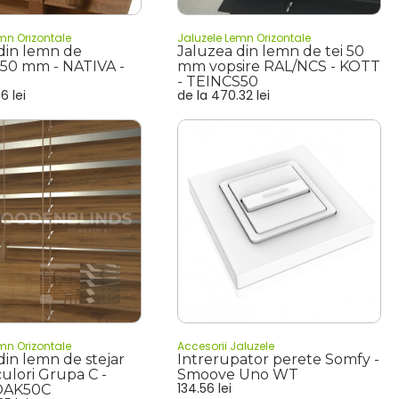
mn Orizontale
Jaluzele Lemn Orizontale
din lemn de
Jaluzea din lemn de tei 50
50 mm - NATIVA -
mm vopsire RAL/NCS - KOTT
- TEINCS50
86
lei
de la
470.32
lei
mn Orizontale
Accesorii Jaluzele
din lemn de stejar
Intrerupator perete Somfy -
ulori Grupa C -
Smoove Uno WT
134.56
lei
OAK50C