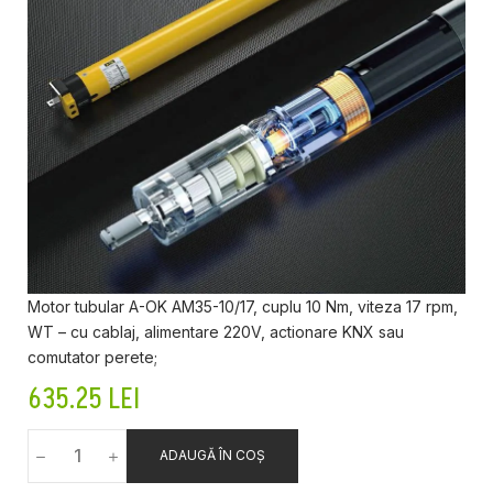
Motor tubular A-OK AM35-10/17, cuplu 10 Nm, viteza 17 rpm,
WT – cu cablaj, alimentare 220V, actionare KNX sau
comutator perete;
635.25
LEI
ADAUGĂ ÎN COȘ